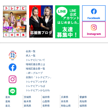
会員一覧
求人一覧
トレナビについて
地域応援企業とは
地域応援企業一覧
～絆～グループ
全国の「トレナビアン」
トレナビアンかずさ
トレナビアンちば
トレナビアンかながわ
道央
茨城県
福井県
兵庫県
愛媛県
道南
栃木県
山梨県
奈良県
高知県
道北
群馬県
長野県
和歌山県
福岡県