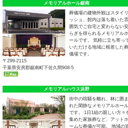
メモリアルホール鋸南
葬儀場の建物外観はスタイ
ッシュ、館内は落ち着いた
囲気でご自宅と変わらない
らぎを得られるメモリアル
ールです。 気軽に立ち寄っ
いただける地域に根差した
儀場です。
〒299-2115
千葉県安房郡鋸南町下佐久間908-5
メモリアルハウス浜野
街中の喧騒を離れ、林に囲
れた閑静なメモリアルホー
です。 1日1組の親しい方々
集めた家族葬など、アット
ームな葬儀が可能。 地域の