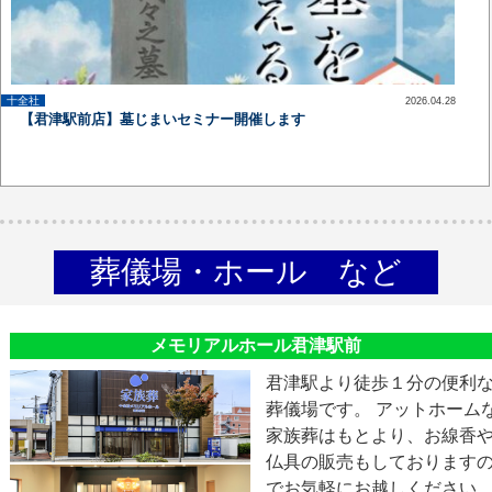
十全社
2026.04.28
up
【君津駅前店】墓じまいセミナー開催します
葬儀場・ホール など
メモリアルホール君津駅前
君津駅より徒歩１分の便利
葬儀場です。 アットホーム
家族葬はもとより、お線香
仏具の販売もしております
でお気軽にお越しください