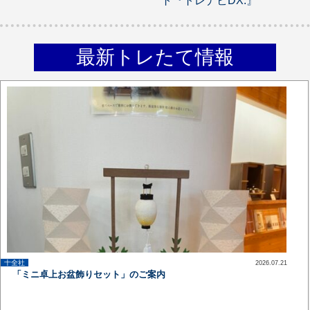
ト『トレナビDX.』
最新トレたて情報
十全社
2026.07.21
up
「ミニ卓上お盆飾りセット」のご案内