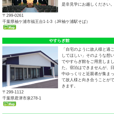
是非見学にお越しください
〒299-0261
千葉県袖ケ浦市福王台1-1-3（JR袖ケ浦駅そば）
やすらぎ館
「自宅のように故人様と過
してほしい」そのような想
でやすらぎ館をご用意しま
た。宿泊はできませんが、
中ゆっくりと近親者が集ま
て故人様と向き合うことが
きます。
〒299-1112
千葉県君津市泉278-1