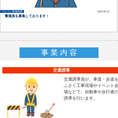
マルコン警備保障
2026.06.16
up
警備員を募集しております！
事 業 内 容
交通誘導
交通誘導員が、車道・歩道
ふさぐ工事現場やイベント
場などで、自動車や歩行者
誘導を行います。