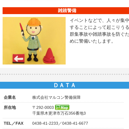
雑踏警備
イベントなどで、人々が集
することによって起こりう
群集事故や雑踏事故を防ぐ
めに警備いたします。
ＤＡＴＡ
企業名
株式会社マルコン警備保障
所在地
〒292-0003
千葉県木更津市万石356番地3
TEL／FAX
0438-41-2233／0438-41-6677