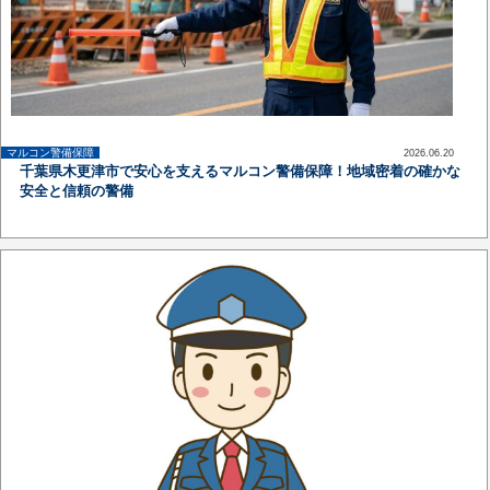
マルコン警備保障
2026.06.20
up
千葉県木更津市で安心を支えるマルコン警備保障！地域密着の確かな
安全と信頼の警備