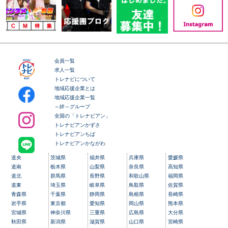
会員一覧
求人一覧
トレナビについて
地域応援企業とは
地域応援企業一覧
～絆～グループ
全国の「トレナビアン」
トレナビアンかずさ
トレナビアンちば
トレナビアンかながわ
道央
茨城県
福井県
兵庫県
愛媛県
道南
栃木県
山梨県
奈良県
高知県
道北
群馬県
長野県
和歌山県
福岡県
道東
埼玉県
岐阜県
鳥取県
佐賀県
青森県
千葉県
静岡県
島根県
長崎県
岩手県
東京都
愛知県
岡山県
熊本県
宮城県
神奈川県
三重県
広島県
大分県
秋田県
新潟県
滋賀県
山口県
宮崎県