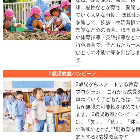
緒、感性などが育ち、発達
ていく大切な時期。 集団生
を通して、挨拶・生活習慣
指導など心の教育、積木教
や体育指導・英語指導など
特色教育で、子どもたち一
ひとりの才能の芽を伸ばし
す。
2歳児教室バンビーノ
2歳児からスタートする教育
プログラム。 これから成長
重ねていく子どもたちは、
もが無限の可能性を秘めて
ます。 2歳児教室バンビーノ
は、「知」、「徳」、「体
の調和のとれた早期教育を
的とする2歳児教室です。