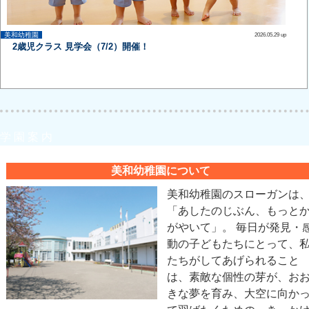
美和幼稚園
2026.05.29 up
2歳児クラス 見学会（7/2）開催！
学 園 案 内
美和幼稚園について
美和幼稚園のスローガンは
「あしたのじぶん、もっと
がやいて」。 毎日が発見・
動の子どもたちにとって、
たちがしてあげられること
は、素敵な個性の芽が、お
きな夢を育み、大空に向か