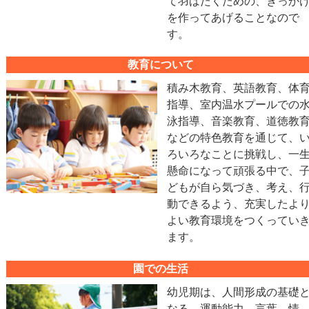
て羽ばたくための、きっか
を作ってあげることなので
す。
教育について
積み木教育、英語教育、体
指導、室内温水プールでの
泳指導、音楽教育、道徳教
などの特色教育を通じて、
ろいろなことに挑戦し、一
懸命になって頑張る中で、
どもが自ら気づき、考え、
動できるよう、充実したよ
よい教育環境をつくってい
ます。
園での生活
幼児期は、人間形成の基礎
なる、運動能力、言葉、情