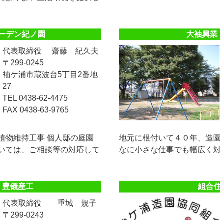
ーデン紀ノ園
大袖興業
代表取締役 齋藤 紀久夫
〒299-0245
袖ケ浦市蔵波台5丁目2番地
27
TEL 0438-62-4475
FAX 0438-63-9765
植物維持工事 個人邸の庭園
地元に根付いて４０年、造
いては、ご相談等の対応して
なに小さな仕事でも幅広く
 豊儀産工
組合
代表取締役 重城 規子
〒299-0243