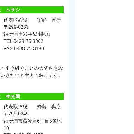
社 ムサシ
代表取締役 宇野 直行
〒299-0233
袖ケ浦市岩井634番地
TEL 0438-75-3862
FAX 0438-75-3180
代へ引き継ぐことの大切さを念
ていきたいと考えております。
社 生光園
代表取締役 齊藤 典之
〒299-0245
袖ケ浦市蔵波台6丁目5番地
10