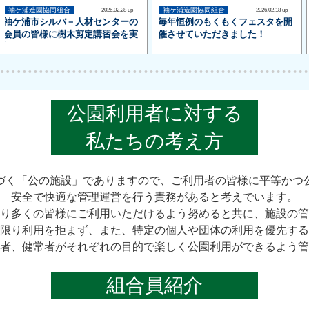
袖ケ浦造園協同組合
袖ケ浦造園協同組合
2026.02.28 up
2026.02.18 up
袖ケ浦市シルバ－人材センターの
毎年恒例のもくもくフェスタを開
会員の皆様に樹木剪定講習会を実
催させていただきました！
施させていただきました
公園利用者に対する
私たちの考え方
づく「公の施設」でありますので、ご利用者の皆様に平等かつ
安全で快適な管理運営を行う責務があると考えでいます。
り多くの皆様にご利用いただけるよう努めると共に、施設の管
限り利用を拒まず、また、特定の個人や団体の利用を優先する
者、健常者がそれぞれの目的で楽しく公園利用ができるよう管
組合員紹介