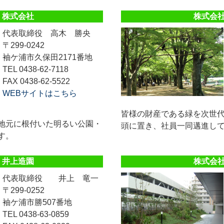
 株式会社
株式会
代表取締役 高木 勝央
〒299-0242
袖ケ浦市久保田2171番地
TEL 0438-62-7118
FAX 0438-62-5522
WEBサイトはこちら
皆様の財産である緑を次世
地元に根付いた明るい公園・
頭に置き、社員一同邁進し
す。
 井上造園
株式会
代表取締役 井上 竜一
〒299-0252
袖ケ浦市勝507番地
TEL 0438-63-0859