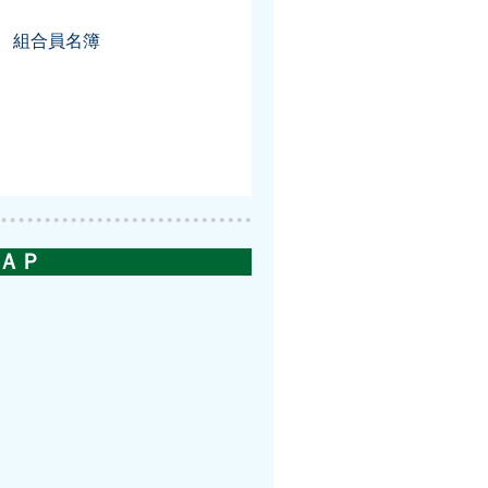
組合員名簿
ＡＰ