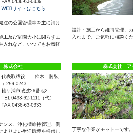
FAX 0438-63-0839
WEBサイトはこちら
発注の公園管理等を主に請け
設計・施工から維持管理、
施工及び庭園大小に関らずエ
入れまで、ご気軽に相談く
手入れなど、いつでもお気軽
 株式会社
株式会社 ア
代表取締役 鈴木 勝弘
〒299-0243
袖ケ浦市蔵波26番地2
TEL 0438-62-1111（代）
FAX 0438-63-0333
ナンス、浄化槽維持管理、側
丁寧な作業がモットーです
によりよい生活環境を提供し